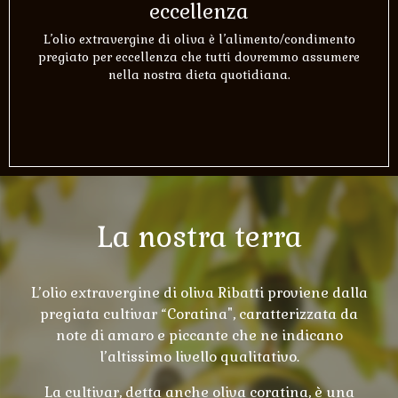
eccellenza
L’olio extravergine di oliva è l’alimento/condimento
pregiato per eccellenza che tutti dovremmo assumere
nella nostra dieta quotidiana.
La nostra terra
L’olio extravergine di oliva Ribatti proviene dalla
pregiata cultivar “Coratina", caratterizzata da
note di amaro e piccante che ne indicano
l’altissimo livello qualitativo.
La cultivar, detta anche oliva coratina, è una