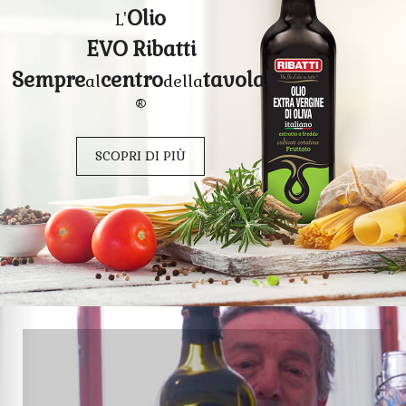
Olio
L'
EVO Ribatti
Sempre
centro
tavola!
al
della
®
SCOPRI DI PIÙ